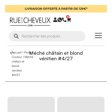
LIVRAISON OFFERTE À PARTIR DE 129€*
0
Méché châtain et blond
Accueil
/ Produit
Couleur / Méché
vénitien #4/27
châtain et
blond
vénitien
#4/27