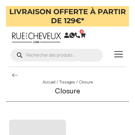
LIVRAISON OFFERTE À PARTIR
DE 129€*
0
Accueil
/
Tissages
/ Closure
Closure